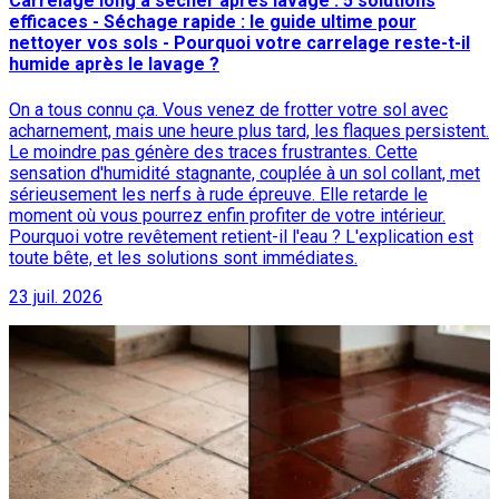
Carrelage long à sécher après lavage : 5 solutions
efficaces - Séchage rapide : le guide ultime pour
nettoyer vos sols - Pourquoi votre carrelage reste-t-il
humide après le lavage ?
On a tous connu ça. Vous venez de frotter votre sol avec
acharnement, mais une heure plus tard, les flaques persistent.
Le moindre pas génère des traces frustrantes. Cette
sensation d'humidité stagnante, couplée à un sol collant, met
sérieusement les nerfs à rude épreuve. Elle retarde le
moment où vous pourrez enfin profiter de votre intérieur.
Pourquoi votre revêtement retient-il l'eau ? L'explication est
toute bête, et les solutions sont immédiates.
23 juil. 2026