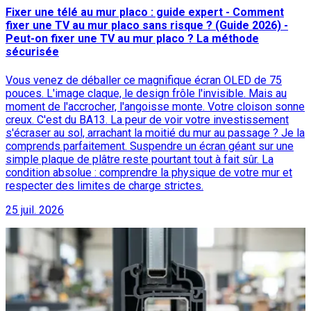
Fixer une télé au mur placo : guide expert - Comment
fixer une TV au mur placo sans risque ? (Guide 2026) -
Peut-on fixer une TV au mur placo ? La méthode
sécurisée
Vous venez de déballer ce magnifique écran OLED de 75
pouces. L'image claque, le design frôle l'invisible. Mais au
moment de l'accrocher, l'angoisse monte. Votre cloison sonne
creux. C'est du BA13. La peur de voir votre investissement
s'écraser au sol, arrachant la moitié du mur au passage ? Je la
comprends parfaitement. Suspendre un écran géant sur une
simple plaque de plâtre reste pourtant tout à fait sûr. La
condition absolue : comprendre la physique de votre mur et
respecter des limites de charge strictes.
25 juil. 2026