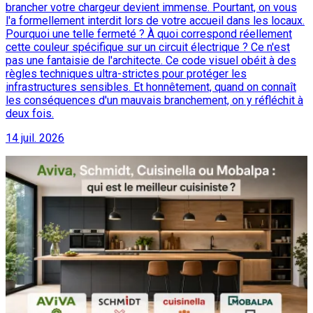
brancher votre chargeur devient immense. Pourtant, on vous
l'a formellement interdit lors de votre accueil dans les locaux.
Pourquoi une telle fermeté ? À quoi correspond réellement
cette couleur spécifique sur un circuit électrique ? Ce n'est
pas une fantaisie de l'architecte. Ce code visuel obéit à des
règles techniques ultra-strictes pour protéger les
infrastructures sensibles. Et honnêtement, quand on connaît
les conséquences d'un mauvais branchement, on y réfléchit à
deux fois.
14 juil. 2026