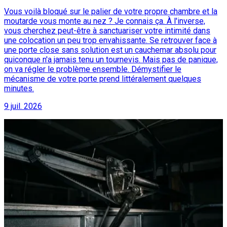
Vous voilà bloqué sur le palier de votre propre chambre et la
moutarde vous monte au nez ? Je connais ça. À l'inverse,
vous cherchez peut-être à sanctuariser votre intimité dans
une colocation un peu trop envahissante. Se retrouver face à
une porte close sans solution est un cauchemar absolu pour
quiconque n'a jamais tenu un tournevis. Mais pas de panique,
on va régler le problème ensemble. Démystifier le
mécanisme de votre porte prend littéralement quelques
minutes.
9 juil. 2026