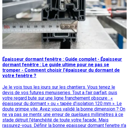
Épaisseur dormant fenêtre : Guide complet - Épaisseur
dormant fenêtre : Le guide ultime pour ne pas se
tromper - Comment choisir l'épaisseur du dormant de
votre fenêtre ?
Je le vois tous les jours sur les chantiers. Vous tenez le
devis de vos futures menuiseries. Tout a l'air parfait, puis
votre regard bute sur une ligne franchement obscure : «
épaisseur du dormant » ou « tapée d'isolation 120 mm ». Le
doute grimpe vite. Avez-vous validé la bonne dimension ? On
ne va pas se mentir, une erreur de quelques millimètres à ce
stade détruit l'étanchéité de toute votre façade. Mais
rassurez-vous. Définir la bonne epaisseur dormant fenetre n'a