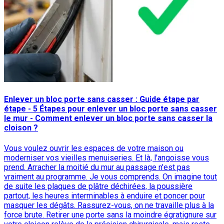
Enlever un bloc porte sans casser : Guide étape par
étape - 5 Étapes pour enlever un bloc porte sans casser
le mur - Comment enlever un bloc porte sans casser la
cloison ?
Vous voulez ouvrir les espaces de votre maison ou
moderniser vos vieilles menuiseries. Et là, l'angoisse vous
prend. Arracher la moitié du mur au passage n'est pas
vraiment au programme. Je vous comprends. On imagine tout
de suite les plaques de plâtre déchirées, la poussière
partout, les heures interminables à enduire et poncer pour
masquer les dégâts. Rassurez-vous, on ne travaille plus à la
force brute. Retirer une porte sans la moindre égratignure sur