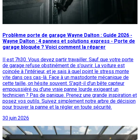
Problème porte de garage Wayne Dalton : Guide 2026 -
Wayne Dalton : 4 pannes et solutions express - Porte de
garage bloquée ? Voici comment la réparer
Il est 7h30. Vous devez partir travailler. Sauf que votre porte
de garage refuse obstinément de s'ouvrir. La voiture est
coincée à l'intérieur, et je sais à quel point le stress monte
vite dans ces cas-là. Face à un mastodonte mécanique de
cette taille, on hésite souvent. S'agit-il d'un bête capteur
empoussiéré ou d'une vraie panne lourde exigeant un
technicien ? Pas de panique. Prenez une grande inspiration et
posez vos outils. Suivez simplement notre arbre de décision
pour trouver la panne et la régler en toute sécurité.
30 juin 2026