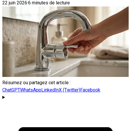
22 juin 2026
·
6 minutes de lecture
Résumez ou partagez cet article :
ChatGPT
WhatsApp
LinkedIn
X (Twitter)
Facebook